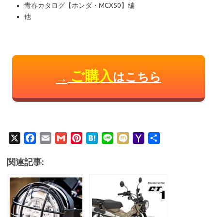
青春カタログ【ホンダ・MCX50】編
他
ご購入
はこちら
→
X
F
E
G
P
H
L
M
Y
共
a
m
m
i
a
i
i
a
有
c
a
a
n
t
n
x
h
関連記事:
e
i
i
t
e
e
i
o
b
l
l
e
n
o
o
r
a
M
o
e
a