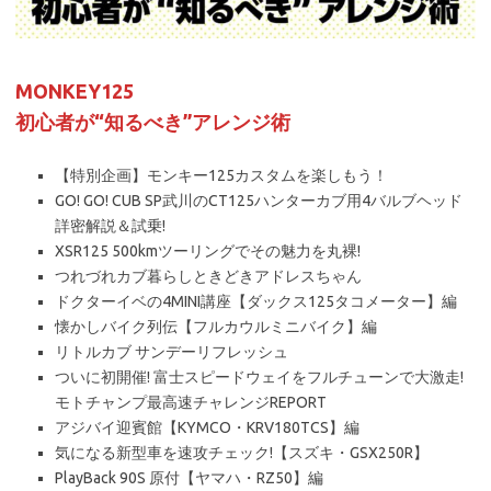
MONKEY125
初心者が“知るべき”アレンジ術
【特別企画】モンキー125カスタムを楽しもう！
GO! GO! CUB SP武川のCT125ハンターカブ用4バルブヘッド
詳密解説＆試乗!
XSR125 500kmツーリングでその魅力を丸裸!
つれづれカブ暮らしときどきアドレスちゃん
ドクターイベの4MINI講座【ダックス125タコメーター】編
懐かしバイク列伝【フルカウルミニバイク】編
リトルカブ サンデーリフレッシュ
ついに初開催! 富士スピードウェイをフルチューンで大激走!
モトチャンプ最高速チャレンジREPORT
アジバイ迎賓館【KYMCO・KRV180TCS】編
気になる新型車を速攻チェック!【スズキ・GSX250R】
PlayBack 90S 原付【ヤマハ・RZ50】編