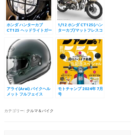
k
s
i
t
l
ホンダ ハンターカブ
1/12 ホンダ CT125(ハン
CT125 ヘッドライトガー
ターカブ/マットフレスコ
ド Diablo Custom
ブラウン) プラモデル フ
Works Steel Head
ジミ模型 NEXTバイクシ
light cover For Honda
リーズ No.4
CT125
アライ(Arai) バイクヘル
モトチャンプ 2024年 7月
メット フルフェイス
号
RAPIDE NEO モダングレ
ー 59-60cm ラパイド ネ
オ
カテゴリー:
クルマ＆バイク