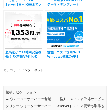
IP分散サーバー TIC
プロが選ぶ WordPress
Server 50～1000までク
テーマ・テンプレート
ラスCのIP分散が可能な
LIQUID PRESS
レンタルサーバー
ticserver.org
超高速かつ24時間安定稼
性能・コスパ国内No.1！
働！ FX専用VPS お名
Windows搭載のVPS
前.com デスクトップク
Xserver for Windows
ラウド for MT4
エックスサーバー
カテゴリー:
インターネット
投稿ナビゲーション
←
ウォーターサーバーの老舗、
格安ドメイン名取得サービス
クリクラ ウォーターサーバー｜
Xserverドメイン 更新も取得も