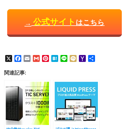
公式サイト
はこちら
→
X
F
E
G
P
H
L
M
Y
共
a
m
m
i
a
i
i
a
有
c
a
a
n
t
n
x
h
関連記事:
e
i
i
t
e
e
i
o
b
l
l
e
n
o
o
r
a
M
o
e
a
k
s
i
t
l