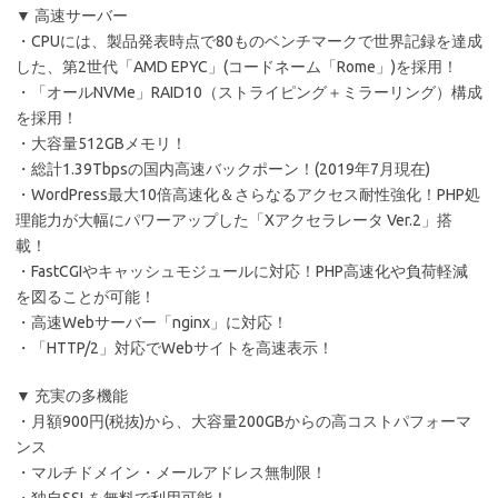
▼ 高速サーバー
・CPUには、製品発表時点で80ものベンチマークで世界記録を達成
した、第2世代「AMD EPYC」(コードネーム「Rome」)を採用！
・「オールNVMe」RAID10（ストライピング＋ミラーリング）構成
を採用！
・大容量512GBメモリ！
・総計1.39Tbpsの国内高速バックポーン！(2019年7月現在)
・WordPress最大10倍高速化＆さらなるアクセス耐性強化！PHP処
理能力が大幅にパワーアップした「Xアクセラレータ Ver.2」搭
載！
・FastCGIやキャッシュモジュールに対応！PHP高速化や負荷軽減
を図ることが可能！
・高速Webサーバー「nginx」に対応！
・「HTTP/2」対応でWebサイトを高速表示！
▼ 充実の多機能
・月額900円(税抜)から、大容量200GBからの高コストパフォーマ
ンス
・マルチドメイン・メールアドレス無制限！
・独自SSLを無料で利用可能！