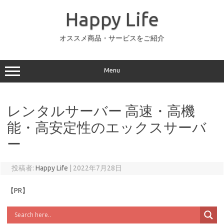
コ
ン
Happy Life
テ
ン
ツ
へ
オススメ商品・サービスをご紹介
ス
キ
ッ
プ
Menu
レンタルサーバー 高速・高機
能・高安定性のエックスサーバ
ー
投稿者:
Happy Life
|
2022年7月28日
【PR】