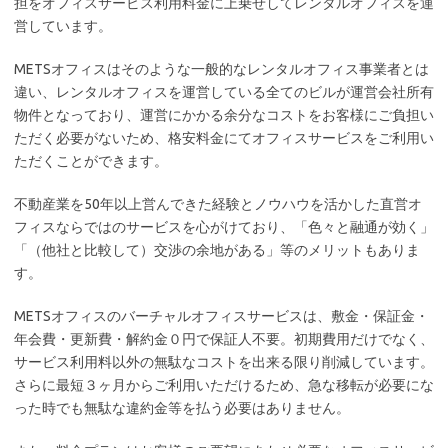
担をオフィスサービス利用料金に上乗せしてレンタルオフィスを運
営しています。
METSオフィスはそのような一般的なレンタルオフィス事業者とは
違い、レンタルオフィスを運営している全てのビルが運営会社所有
物件となっており、運営にかかる余分なコストをお客様にご負担い
ただく必要がないため、格安料金にてオフィスサービスをご利用い
ただくことができます。
不動産業を50年以上営んできた経験とノウハウを活かした直営オ
フィスならではのサービスを心がけており、「色々と融通が効く」
「（他社と比較して）交渉の余地がある」等のメリットもありま
す。
METSオフィスのバーチャルオフィスサービスは、敷金・保証金・
年会費・更新費・解約金０円で保証人不要。初期費用だけでなく、
サービス利用料以外の無駄なコストを出来る限り削減しています。
さらに最短３ヶ月からご利用いただけるため、急な移転が必要にな
った時でも無駄な違約金等を払う必要はありません。