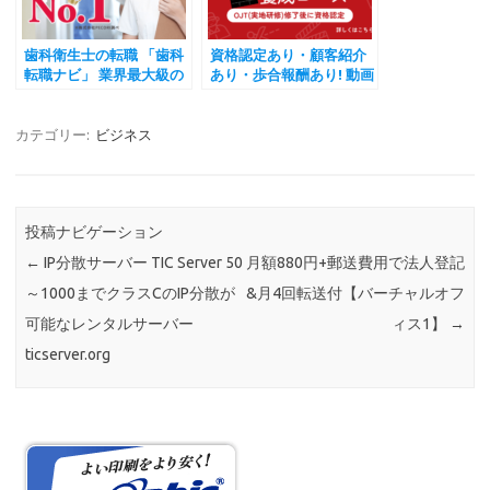
歯科衛生士の転職 「歯科
資格認定あり・顧客紹介
転職ナビ」 業界最大級の
あり・歩合報酬あり! 動画
求人数！ shika-
教材エディター養成コー
tenshoku.com
ス参加者募集 オンライン
スクール朱雀スタジオ
カテゴリー:
ビジネス
2023
投稿ナビゲーション
←
IP分散サーバー TIC Server 50
月額880円+郵送費用で法人登記
～1000までクラスCのIP分散が
&月4回転送付【バーチャルオフ
可能なレンタルサーバー
ィス1】
→
ticserver.org