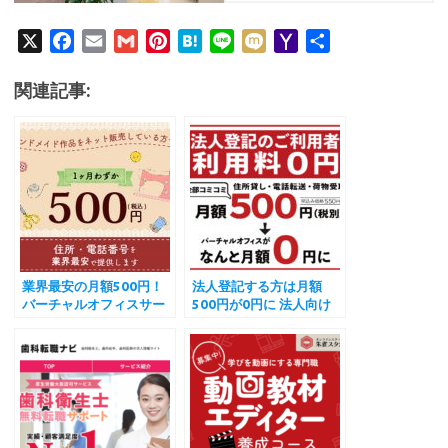
X
F
E
G
P
H
L
M
Y
共
a
m
m
i
a
i
i
a
有
c
a
a
n
t
n
x
h
関連記事:
e
i
i
t
e
e
i
o
b
l
l
e
n
o
o
r
a
M
o
e
a
k
s
i
t
l
業界最安の月額500円！
法人登記する方は月額
バーチャルオフィスサー
500円が0円に 法人向け
ビス「和文化推進協会」
業界最安値が誕生 京都朱
雀スタジオ