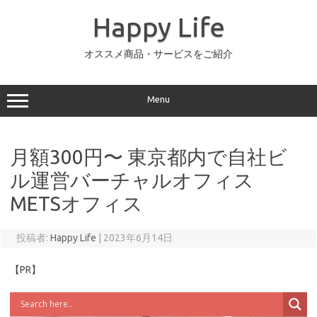
コ
ン
Happy Life
テ
ン
ツ
へ
オススメ商品・サービスをご紹介
ス
キ
ッ
プ
Menu
月額300円〜 東京都内で自社ビ
ル運営バーチャルオフィス
METSオフィス
投稿者:
Happy Life
|
2023年6月14日
【PR】