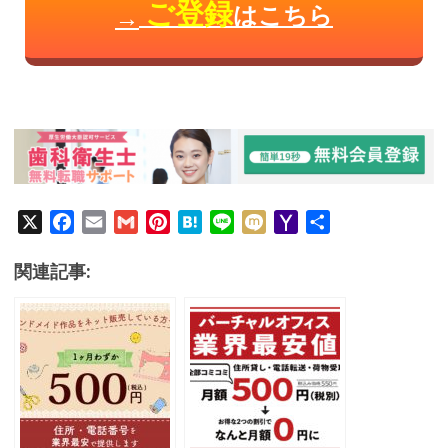
ご登録
はこちら
→
X
F
E
G
P
H
L
M
Y
共
a
m
m
i
a
i
i
a
有
c
a
a
n
t
n
x
h
関連記事:
e
i
i
t
e
e
i
o
b
l
l
e
n
o
o
r
a
M
o
e
a
k
s
i
t
l