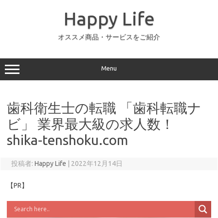
コ
ン
Happy Life
テ
ン
ツ
へ
オススメ商品・サービスをご紹介
ス
キ
ッ
プ
Menu
歯科衛生士の転職 「歯科転職ナ
ビ」 業界最大級の求人数！
shika-tenshoku.com
投稿者:
Happy Life
|
2022年12月14日
【PR】