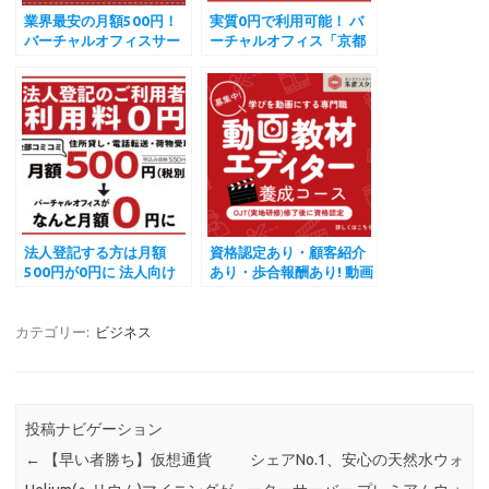
業界最安の月額500円！
実質0円で利用可能！ バ
バーチャルオフィスサー
ーチャルオフィス「京都
ビス「和文化推進協会」
朱雀スタジオ」
法人登記する方は月額
資格認定あり・顧客紹介
500円が0円に 法人向け
あり・歩合報酬あり! 動画
業界最安値が誕生 京都朱
教材エディター養成コー
雀スタジオ
ス参加者募集 オンライン
スクール朱雀スタジオ
カテゴリー:
ビジネス
2023
投稿ナビゲーション
←
【早い者勝ち】仮想通貨
シェアNo.1、安心の天然水ウォ