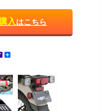
購入
はこちら
Y
共
a
有
h
o
o
M
a
i
l