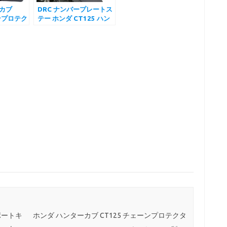
カブ
DRC ナンバープレートス
ーンプロテク
テー ホンダ CT125 ハン
ード アル
ターカブ JA55 JA65
C125にも
ポートキ
ホンダ ハンターカブ CT125 チェーンプロテクタ