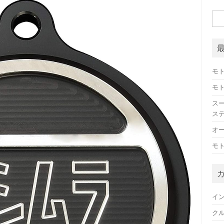
検
索:
モト
モト
スー
ス
オー
モト
イ
ク