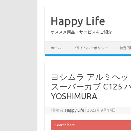
コ
ン
テ
Happy Life
ン
ツ
へ
オススメ商品・サービスをご紹介
ス
キ
ッ
プ
ホーム
プライバシーポリシー
特定商
ヨシムラ アルミヘッド
スーパーカブ C125 ハ
YOSHIMURA
投稿者:
Happy Life
|
2023年9月14日