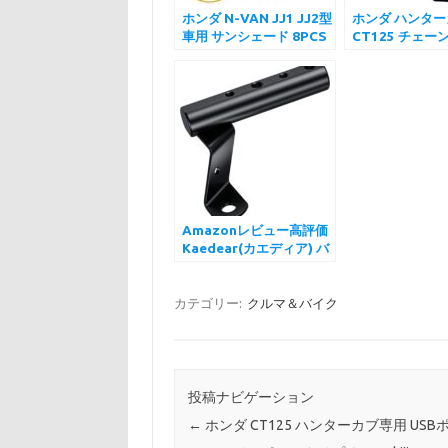
ホンダ N-VAN JJ1 JJ2型
ホンダ ハンター
車用 サンシェード 8PCS
CT125 チェ
車中泊 仮眠 断熱 遮光 日
ター チェーンガ
よけ アウトドア 盗難防止
ミ製
UVカット 取付簡単 6層
構造
Amazonレビュー高評価
Kaedear(カエディア) バ
イク用クランプバー
22mm M10 マルチ クラ
ンプ バー ホルダーKDR-
カテゴリー:
クルマ＆バイク
H3-2-mbk (マットブラ
ック)
投稿ナビゲーション
←
ホンダ CT125 ハンターカブ専用 USB