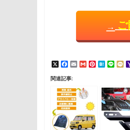
ご
→
X
F
E
G
P
H
L
M
a
m
m
i
a
i
i
c
a
a
n
t
n
x
関連記事:
e
i
i
t
e
e
i
b
l
l
e
n
o
r
a
o
e
k
s
t