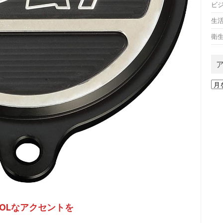
ビ
生
衛
ア
ー
カ
イ
ブ
OOLなアクセントを