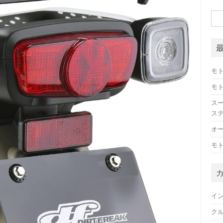
検
索:
モト
モト
スー
ス
オー
モト
イ
ク