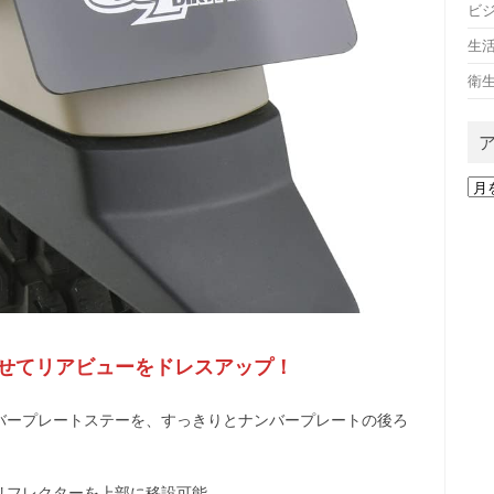
ビ
生
衛
ア
ー
カ
イ
ブ
せてリアビューをドレスアップ！
バープレートステーを、すっきりとナンバープレートの後ろ
リフレクターを上部に移設可能。