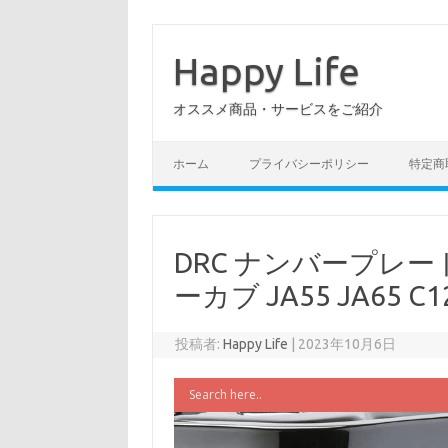
コ
ン
テ
Happy Life
ン
ツ
へ
オススメ商品・サービスをご紹介
ス
キ
ッ
プ
ホーム
プライバシーポリシー
特定商
DRC ナンバープレート
ーカブ JA55 JA65 C
投稿者:
Happy Life
|
2023年10月6日