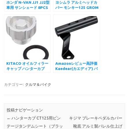
ホンダ N-VAN JJ1 JJ2型
ヨシムラ アルミヘッドカ
車用 サンシェード 8PCS
バー モンキー125 GROM
車中泊 仮眠 断熱 遮光 日
スーパーカブ C125 ハン
よけ アウトドア 盗難防止
ターカブ CT125
UVカット 取付簡単 6層
DAX125 YOSHIMURA
構造
KITACO オイルフィラー
Amazonレビュー高評価
キャップ ハンターカブ
Kaedear(カエディア) バ
CT125(JA55) スーパー
イク用クランプバー
カブ C125(JA48) モンキ
22mm M10 マルチ クラ
ー125(JB02/JB03) グロ
ンプ バー ホルダーKDR-
カテゴリー:
クルマ＆バイク
ム(JC92) レブル
H3-2-mbk (マットブラ
1100(SC83) キタコ
ック)
投稿ナビゲーション
←
ハンターカブ CT125用ビン
キジマ ブレーキペダルカバー
テージタンデムシート（ブラッ
靴底 アルミ製バレル仕上げ