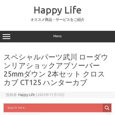
コ
ン
Happy Life
テ
ン
ツ
へ
オススメ商品・サービスをご紹介
ス
キ
ッ
プ
Menu
スペシャルパーツ武川 ローダウ
ンリアショックアブソーバー
25mmダウン 2本セット クロス
カブ CT125 ハンターカブ
投稿者:
Happy Life
|
2023年11月15日