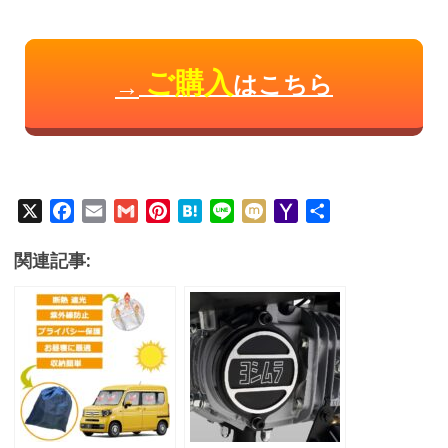
ご購入
はこちら
→
X
F
E
G
P
H
L
M
Y
共
a
m
m
i
a
i
i
a
有
c
a
a
n
t
n
x
h
関連記事:
e
i
i
t
e
e
i
o
b
l
l
e
n
o
o
r
a
M
o
e
a
k
s
i
t
l