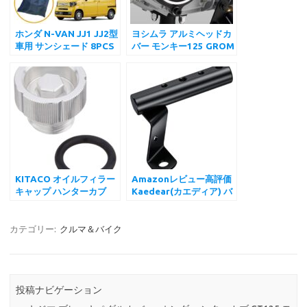
ホンダ N-VAN JJ1 JJ2型
ヨシムラ アルミヘッドカ
車用 サンシェード 8PCS
バー モンキー125 GROM
車中泊 仮眠 断熱 遮光 日
スーパーカブ C125 ハン
よけ アウトドア 盗難防止
ターカブ CT125
UVカット 取付簡単 6層
DAX125 YOSHIMURA
構造
KITACO オイルフィラー
Amazonレビュー高評価
キャップ ハンターカブ
Kaedear(カエディア) バ
CT125(JA55) スーパー
イク用クランプバー
カブ C125(JA48) モンキ
22mm M10 マルチ クラ
ー125(JB02/JB03) グロ
ンプ バー ホルダーKDR-
カテゴリー:
クルマ＆バイク
ム(JC92) レブル
H3-2-mbk (マットブラ
1100(SC83) キタコ
ック)
投稿ナビゲーション