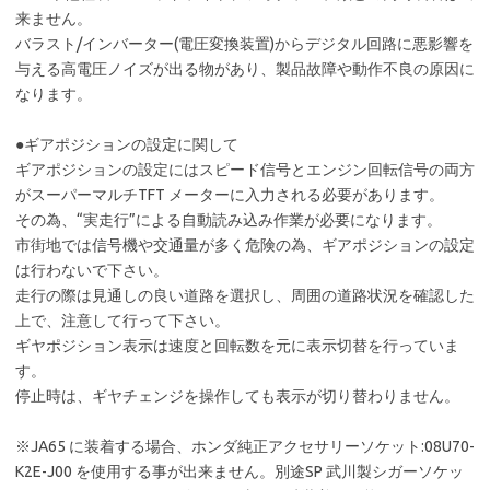
来ません。
バラスト/インバーター(電圧変換装置)からデジタル回路に悪影響を
与える高電圧ノイズが出る物があり、製品故障や動作不良の原因に
なります。
●ギアポジションの設定に関して
ギアポジションの設定にはスピード信号とエンジン回転信号の両方
がスーパーマルチTFT メーターに入力される必要があります。
その為、“実走行”による自動読み込み作業が必要になります。
市街地では信号機や交通量が多く危険の為、ギアポジションの設定
は行わないで下さい。
走行の際は見通しの良い道路を選択し、周囲の道路状況を確認した
上で、注意して行って下さい。
ギヤポジション表示は速度と回転数を元に表示切替を行っていま
す。
停止時は、ギヤチェンジを操作しても表示が切り替わりません。
※JA65 に装着する場合、ホンダ純正アクセサリーソケット:08U70-
K2E-J00 を使用する事が出来ません。別途SP 武川製シガーソケッ