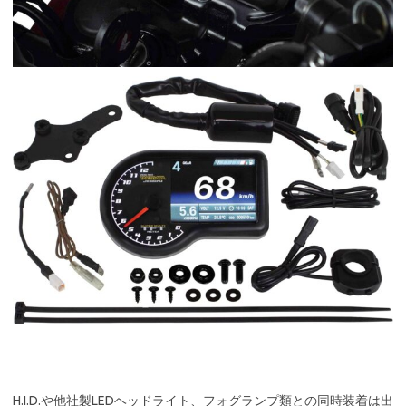
H.I.D.や他社製LEDヘッドライト、フォグランプ類との同時装着は出