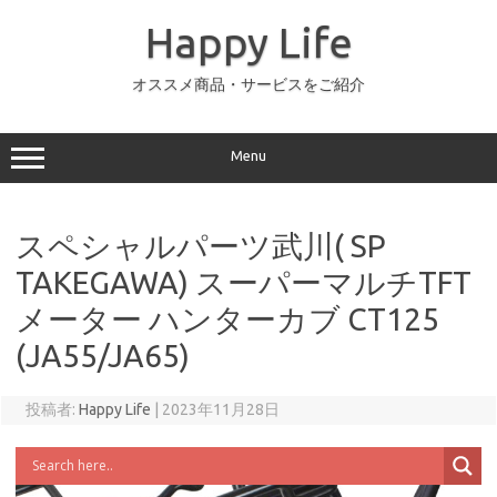
コ
ン
Happy Life
テ
ン
ツ
へ
オススメ商品・サービスをご紹介
ス
キ
ッ
プ
Menu
スペシャルパーツ武川( SP
TAKEGAWA) スーパーマルチTFT
メーター ハンターカブ CT125
(JA55/JA65)
投稿者:
Happy Life
|
2023年11月28日