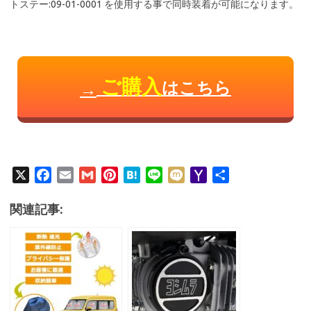
トステー:09-01-0001 を使用する事で同時装着が可能になります。
ご購入
はこちら
→
X
F
E
G
P
H
L
M
Y
共
a
m
m
i
a
i
i
a
有
c
a
a
n
t
n
x
h
関連記事:
e
i
i
t
e
e
i
o
b
l
l
e
n
o
o
r
a
M
o
e
a
k
s
i
t
l