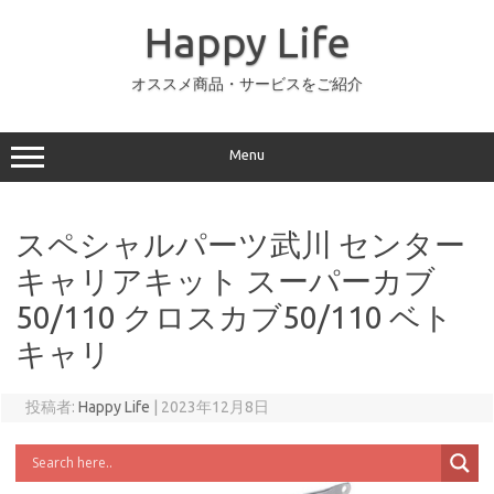
コ
ン
Happy Life
テ
ン
ツ
へ
オススメ商品・サービスをご紹介
ス
キ
ッ
プ
Menu
スペシャルパーツ武川 センター
キャリアキット スーパーカブ
50/110 クロスカブ50/110 ベト
キャリ
投稿者:
Happy Life
|
2023年12月8日