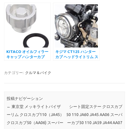
車中泊 仮眠 断熱 遮光 日
スーパーカブ C125 ハン
よけ アウトドア 盗難防止
ターカブ CT125
UVカット 取付簡単 6層
DAX125 YOSHIMURA
構造
KITACO オイルフィラー
キジマ CT125 ハンター
キャップ ハンターカブ
カブ ヘッドライトリム ス
CT125(JA55) スーパー
チール製メッキ仕上げ
カブ C125(JA48) モンキ
(JA55/JA65) ホンダ
ー125(JB02/JB03) グロ
カテゴリー:
クルマ＆バイク
ム(JC92) レブル
1100(SC83) キタコ
投稿ナビゲーション
←
東京堂 メッキライトバイザ
シート固定ステー クロスカブ
ーリム クロスカブ110（JA45）
50 110 JA60 JA45 AA06 スーパ
クロスカブ50（AA06) スーパー
ーカブ50 110 JA59 JA44 AA07