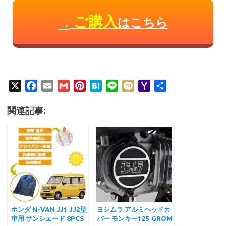
ご購入
はこちら
→
X
F
E
G
P
H
L
M
Y
共
a
m
m
i
a
i
i
a
有
c
a
a
n
t
n
x
h
関連記事:
e
i
i
t
e
e
i
o
b
l
l
e
n
o
o
r
a
M
o
e
a
k
s
i
t
l
ホンダ N-VAN JJ1 JJ2型
ヨシムラ アルミヘッドカ
車用 サンシェード 8PCS
バー モンキー125 GROM