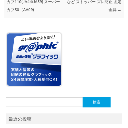
カブ110(JA44/JA59) スーパー
など ストッパー ズレ防止 固定
カブ50（AA09)
金具
→
検
索:
最近の投稿