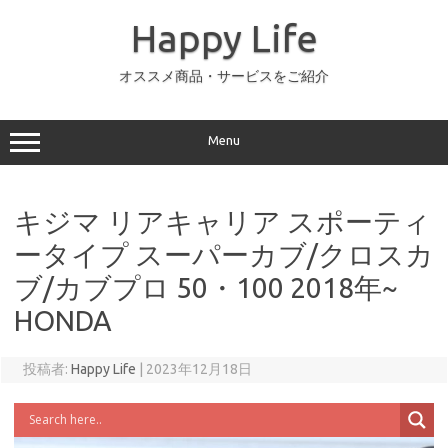
コ
ン
Happy Life
テ
ン
ツ
へ
オススメ商品・サービスをご紹介
ス
キ
ッ
プ
Menu
キジマ リアキャリア スポーティ
ータイプ スーパーカブ/クロスカ
ブ/カブプロ 50・100 2018年~
HONDA
投稿者:
Happy Life
|
2023年12月18日