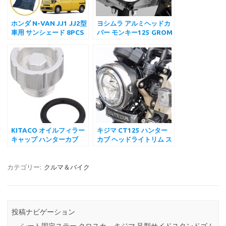
ホンダ N-VAN JJ1 JJ2型
ヨシムラ アルミヘッドカ
車用 サンシェード 8PCS
バー モンキー125 GROM
車中泊 仮眠 断熱 遮光 日
スーパーカブ C125 ハン
よけ アウトドア 盗難防止
ターカブ CT125
UVカット 取付簡単 6層
DAX125 YOSHIMURA
構造
KITACO オイルフィラー
キジマ CT125 ハンター
キャップ ハンターカブ
カブ ヘッドライトリム ス
CT125(JA55) スーパー
チール製メッキ仕上げ
カブ C125(JA48) モンキ
(JA55/JA65) ホンダ
ー125(JB02/JB03) グロ
カテゴリー:
クルマ＆バイク
ム(JC92) レブル
1100(SC83) キタコ
投稿ナビゲーション