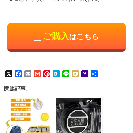
ご購入
はこちら
→
X
F
E
G
P
H
L
M
Y
共
a
m
m
i
a
i
i
a
有
c
a
a
n
t
n
x
h
関連記事:
e
i
i
t
e
e
i
o
b
l
l
e
n
o
o
r
a
M
o
e
a
k
s
i
t
l