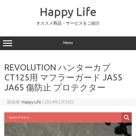
コ
ン
Happy Life
テ
ン
ツ
へ
オススメ商品・サービスをご紹介
ス
キ
ッ
プ
Menu
REVOLUTION ハンターカブ
CT125用 マフラーガード JA55
JA65 傷防止 プロテクター
投稿者:
Happy Life
|
2024年2月29日