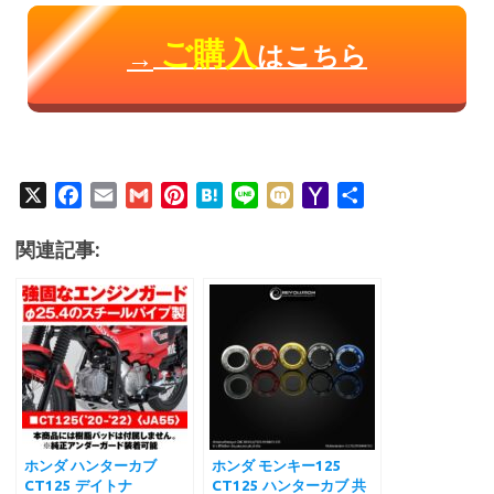
ご購入
はこちら
→
X
F
E
G
P
H
L
M
Y
共
a
m
m
i
a
i
i
a
有
c
a
a
n
t
n
x
h
関連記事:
e
i
i
t
e
e
i
o
b
l
l
e
n
o
o
r
a
M
o
e
a
k
s
i
t
l
ホンダ ハンターカブ
ホンダ モンキー125
CT125 デイトナ
CT125 ハンターカブ 共