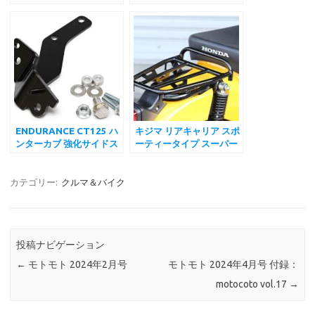
(Daytona) エンジンガー
通 イグニッションキーキ
ド φ25.4 パイプ 純正ア
ャップ CT125
ンダーガード対応 グロス
Monkey125 Switch Key
ブラック
Cap revolution
ENDURANCE CT125 ハ
キジマ リアキャリア スポ
ンターカブ 強化サイドス
ーティータイプ スーパー
タンドブラケット ホンダ
カブ/クロスカブ/カブプ
JA55
ロ 50・100 2018年~
HONDA
カテゴリー:
クルマ＆バイク
投稿ナビゲーション
←
モトモト 2024年2月号
モトモト 2024年4月号 付録：
motocoto vol.17
→