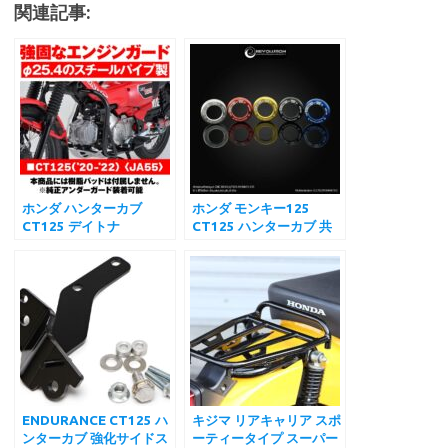
c
a
a
n
t
n
x
h
関連記事:
e
i
i
t
e
e
i
o
b
l
l
e
n
o
o
r
a
M
o
e
a
k
s
i
t
l
ホンダ ハンターカブ
ホンダ モンキー125
CT125 デイトナ
CT125 ハンターカブ 共
(Daytona) エンジンガー
通 イグニッションキーキ
ド φ25.4 パイプ 純正ア
ャップ CT125
ンダーガード対応 グロス
Monkey125 Switch Key
ブラック
Cap revolution
ENDURANCE CT125 ハ
キジマ リアキャリア スポ
ンターカブ 強化サイドス
ーティータイプ スーパー