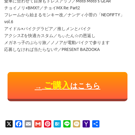
愛車に合わせて自身もドレスアップ／Moto Moto’s GEAR
チョイノリ+BMX!?／チョイMX Re: Part2
フレームから始まるモンキー改／ナンディ小菅の「NEOFIFTY」
vol.6
アイドル×バイクグラビア／推しメンとバイク
アクシスZを快適カスタム／ちぃたん☆の恩返し
メガネっ子のぶらり旅／ノノアが電動バイクで参ります
応募しなければ当たらない!?／PRESENT BAZOOKA
ご購入
はこちら
→
X
F
E
G
P
H
L
M
Y
共
a
m
m
i
a
i
i
a
有