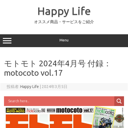
コ
ン
Happy Life
テ
ン
ツ
へ
オススメ商品・サービスをご紹介
ス
キ
ッ
プ
Menu
モトモト 2024年4月号 付録：
motocoto vol.17
投稿者:
Happy Life
|
2024年3月5日