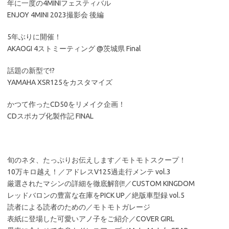
年に一度の4MINIフェスティバル
ENJOY 4MINI 2023撮影会 後編
5年ぶりに開催！
AKAOGI 4ストミーティング @茨城県 Final
話題の新型で!?
YAMAHA XSR125をカスタマイズ
かつて作ったCD50をリメイク企画！
CDスポカブ化製作記 FINAL
旬のネタ、たっぷりお伝えします／モトモトスクープ！
10万キロ越え！／アドレスV125過走行メンテ vol.3
厳選されたマシンの詳細を徹底解剖!!／CUSTOM KINGDOM
レッドバロンの豊富な在庫をPICK UP／絶版車型録 vol.5
読者による読者のための／モトモトガレージ
表紙に登場した可愛いアノ子をご紹介／COVER GIRL